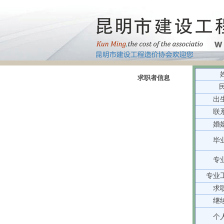
求职者信息
出
联
婚
毕
专
专业
求
继
个