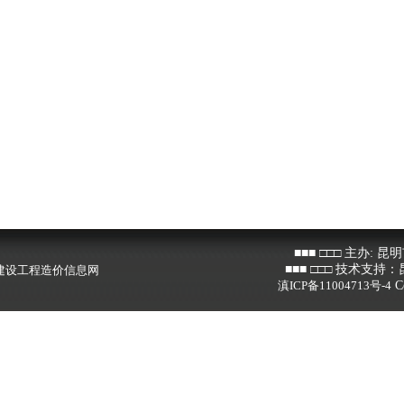
程造价信息网
业技能培训学校
■■■ □□□ 主办: 昆明市建
■■■ □□□ 技术支持：昆明览
程造价信息网
滇ICP备11004713号-4
Copyright
业技能培训学校