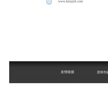
www.kmzjxh.com
昆明市建设工
云南心梦想职
友情链接
昆明市建设工
云南心梦想职