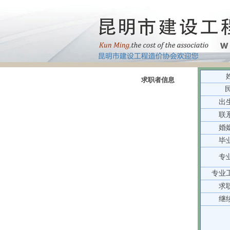
求职者信息
出
联
婚
毕
专
专业
求
继